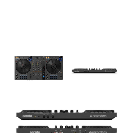
Info
Onze Website is nog in aanbouw dus nog
niet alle producten staan op de website