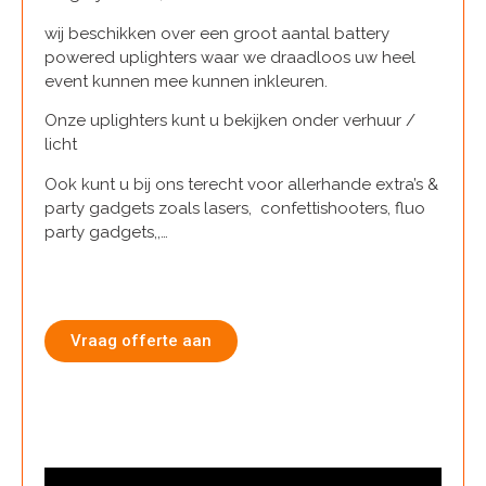
wij beschikken over een groot aantal battery
powered uplighters waar we draadloos uw heel
event kunnen mee kunnen inkleuren.
Onze uplighters kunt u bekijken onder verhuur /
licht
Ook kunt u bij ons terecht voor allerhande extra’s &
party gadgets zoals lasers, confettishooters, fluo
party gadgets,,…
Info
Vraag offerte aan
Onze Website is nog in aanbouw dus nog
niet alle producten staan op de website
OK