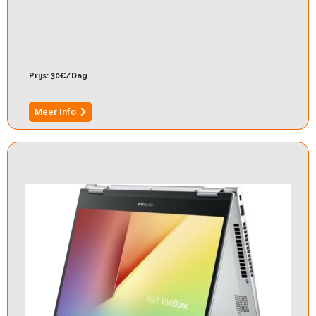
Info
Prijs: 30€/Dag
Meer Info
Onze Website is nog in aanbouw dus nog niet
alle producten staan op de website
OK